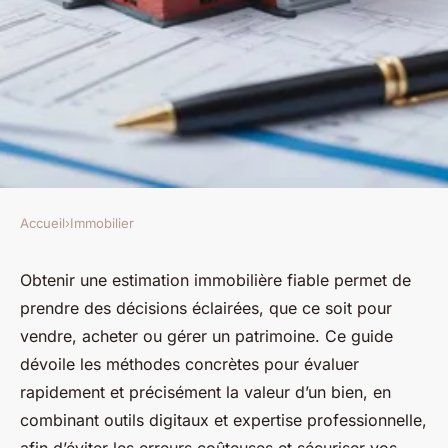
Accueil
›
Immobilier
IMMOBILIER
Estimation immobilière fiable
Obtenir une estimation immobilière fiable permet de
prendre des décisions éclairées, que ce soit pour
: guide pour une évaluation
vendre, acheter ou gérer un patrimoine. Ce guide
précise et rapide
dévoile les méthodes concrètes pour évaluer
rapidement et précisément la valeur d’un bien, en
odette
•
14 septembre 2025
•
5 min de lecture
combinant outils digitaux et expertise professionnelle,