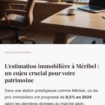
Accueil
›
Immobilier
IMMOBILIER
L'estimation immobilière à Méribel :
Estimation immobilière à
un enjeu crucial pour votre
méribel : un service sur
patrimoine
mesure
Dans une station prestigieuse comme Méribel, où les
odette
•
5 décembre 2025
•
8 min de lecture
prix immobiliers ont progressé de
8,5% en 2024
selon les dernières données du marché alpin,