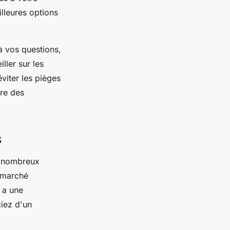
illeures options
 à vos questions,
ller sur les
éviter les pièges
dre des
s
e nombreux
u marché
i a une
ciez d'un