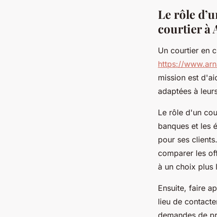
odette
•
16 septembre 2023
•
2 min de lecture
Le rôle d’u
courtier à
Un courtier en c
https://www.ar
mission est d'ai
adaptées à leurs
Le rôle d'un cou
banques et les é
pour ses clients
comparer les of
à un choix plus 
Ensuite, faire a
lieu de contact
demandes de prê