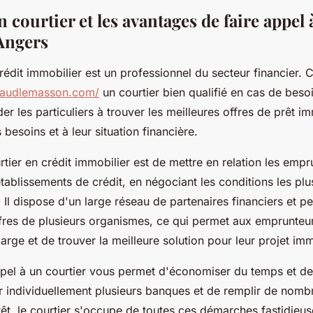
n courtier et les avantages de faire appel 
 Angers
rédit immobilier est un professionnel du secteur financier. 
naudlemasson.com/
un courtier bien qualifié en cas de besoi
der les particuliers à trouver les meilleures offres de prêt i
 besoins et à leur situation financière.
rtier en crédit immobilier est de mettre en relation les empr
tablissements de crédit, en négociant les conditions les pl
. Il dispose d'un large réseau de partenaires financiers et p
fres de plusieurs organismes, ce qui permet aux emprunteu
large et de trouver la meilleure solution pour leur projet imm
ppel à un courtier vous permet d'économiser du temps et de
er individuellement plusieurs banques et de remplir de nomb
t, le courtier s'occupe de toutes ces démarches fastidieus