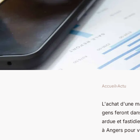
Accueil
›
Actu
ACTU
Pourquoi faire appel
L'achat d'une ma
gens feront dans
Angers pour votre c
ardue et fastidi
à Angers pour v