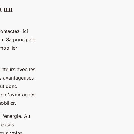
à un
Contactez ici
n. Sa principale
mmobilier
unteurs avec les
us avantageuses
eut donc
rs d'avoir accès
obilier.
 l'énergie. Au
reuses
es à votre