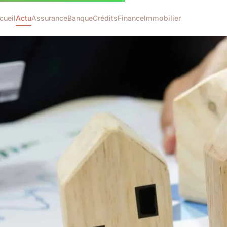
cueil
Actu
Assurance
Banque
Crédits
Finance
Immobilier