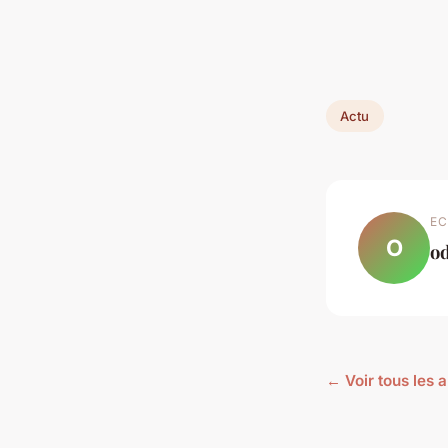
Actu
EC
O
od
← Voir tous les a