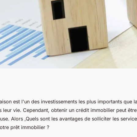
 à un courtier à
ison est l'un des investissements les plus importants que l
 leur vie. Cependant, obtenir un crédit immobilier peut êtr
rédit immobilier ?
euse. Alors ,Quels sont les avantages de solliciter les servic
otre prêt immobilier ?