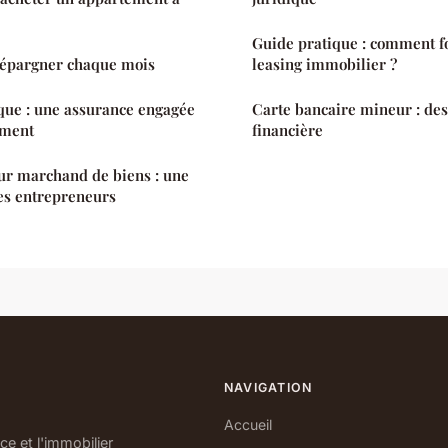
Guide pratique : comment f
épargner chaque mois
leasing immobilier ?
que : une assurance engagée
Carte bancaire mineur : des
ement
financière
eur marchand de biens : une
es entrepreneurs
NAVIGATION
Accueil
e et l'immobilier