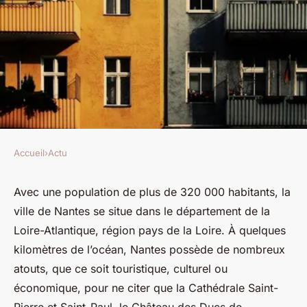
Accueil
›
Actu
ACTU
5 bonnes raisons d'acheter un
Avec une population de plus de 320 000 habitants, la
ville de Nantes se situe dans le département de la
appartement à Nantes
Loire-Atlantique, région pays de la Loire. À quelques
kilomètres de l’océan, Nantes possède de nombreux
odette
•
13 juin 2023
•
2 min de lecture
atouts, que ce soit touristique, culturel ou
économique, pour ne citer que la Cathédrale Saint-