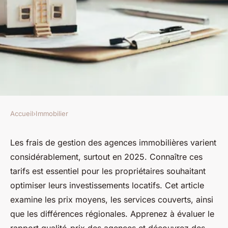
Accueil
›
Immobilier
IMMOBILIER
Frais de gestion en agence
Les frais de gestion des agences immobilières varient
considérablement, surtout en 2025. Connaître ces
immobilière : quels tarifs en
tarifs est essentiel pour les propriétaires souhaitant
2025 ?
optimiser leurs investissements locatifs. Cet article
examine les prix moyens, les services couverts, ainsi
odette
•
9 février 2025
•
5 min de lecture
que les différences régionales. Apprenez à évaluer le