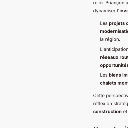
relier Briançon 
dynamiser l'
inv
Les
projets
modernisatio
la région.
L'anticipati
réseaux rout
opportunité
Les
biens im
chalets mon
Cette perspecti
réflexion strat
construction
et