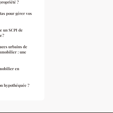
propriété ?
tas pour gérer vos
re un SCPI de
e ?
aces urbains de
mmobilier : une
mobilier en
n hypothéquée ?