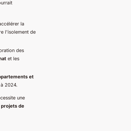
urrait
ccélérer la
re l'isolement de
oration des
hat
et les
ppartements et
i à 2024.
cessite une
e
projets de