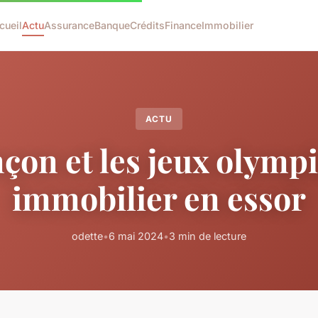
cueil
Actu
Assurance
Banque
Crédits
Finance
Immobilier
ACTU
çon et les jeux olymp
immobilier en essor
odette
•
6 mai 2024
•
3 min de lecture