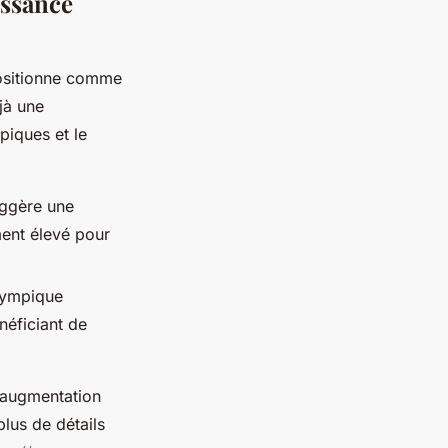
issance
positionne comme
éjà une
piques et le
uggère une
ment élevé pour
Olympique
néficiant de
'augmentation
lus de détails