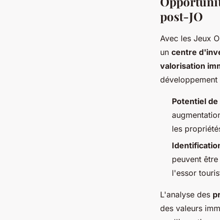
Opportunit
post-JO
Avec les Jeux O
un
centre d'inv
valorisation im
développement d
Potentiel de
augmentation
les propriét
Identificati
peuvent être 
l'essor touri
L'analyse des
p
des valeurs imm