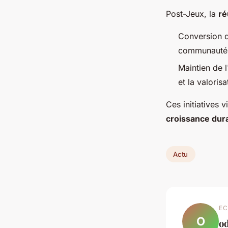
Post-Jeux, la
ré
Conversion d
communauté l
Maintien de l
et la valoris
Ces initiatives 
croissance dur
Actu
EC
O
od