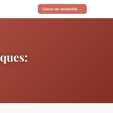
Calcul de rentabilité →
iques: