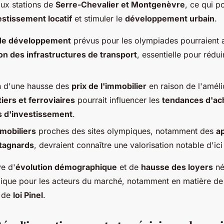
aux stations de
Serre-Chevalier et Montgenèvre
, ce qui po
estissement locatif
et stimuler le
développement urbain
.
 de développement
prévus pour les olympiades pourraient a
n des infrastructures de transport
, essentielle pour rédui
on d'une hausse des
prix de l'immobilier
en raison de l'améli
iers et ferroviaires
pourrait influencer les
tendances d'ac
s d'investissement
.
mobiliers
proches des sites olympiques, notamment des
a
tagnards
, devraient connaître une valorisation notable d'ic
ve d'
évolution démographique
et de
hausse des loyers
né
égique pour les acteurs du marché, notamment en matière d
 de
loi Pinel
.