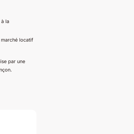
 à la
 marché locatif
uise par une
nçon.