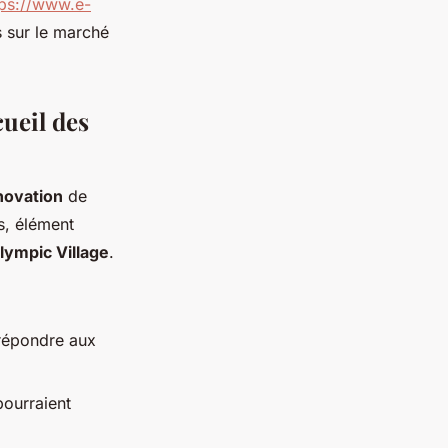
tps://www.e-
s sur le marché
cueil des
novation
de
es, élément
lympic Village
.
 répondre aux
pourraient