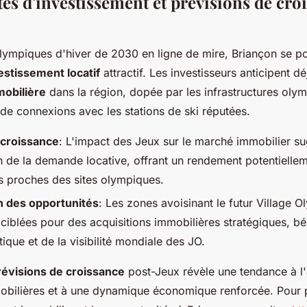
és d'investissement et prévisions de cro
lympiques d'hiver de 2030 en ligne de mire, Briançon se 
estissement locatif
attractif. Les investisseurs anticipent d
mobilière
dans la région, dopée par les infrastructures olym
e connexions avec les stations de ski réputées.
 croissance
: L'impact des Jeux sur le marché immobilier s
 de la demande locative, offrant un rendement potentielle
és proches des sites olympiques.
on des opportunités
: Les zones avoisinant le futur Village 
ciblées pour des acquisitions immobilières stratégiques, bé
stique et de la visibilité mondiale des JO.
révisions de croissance
post-Jeux révèle une tendance à l
obilières et à une dynamique économique renforcée. Pour p