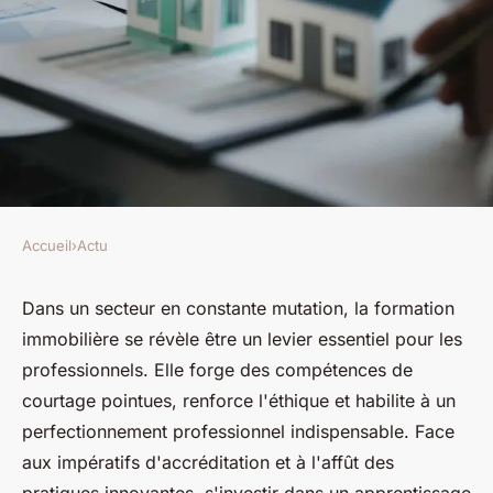
Accueil
›
Actu
ACTU
Formation immobilière : son
Dans un secteur en constante mutation, la formation
immobilière se révèle être un levier essentiel pour les
importance pour les
professionnels. Elle forge des compétences de
professionnels dans le secteur
courtage pointues, renforce l'éthique et habilite à un
perfectionnement professionnel indispensable. Face
odette
•
16 avril 2024
•
2 min de lecture
aux impératifs d'accréditation et à l'affût des