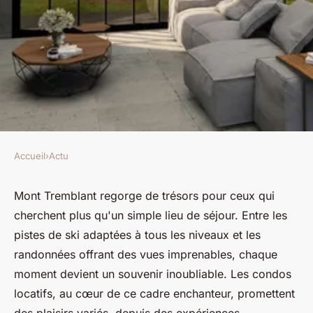
Accueil
›
Actu
ACTU
Les petits plaisirs à découvrir
Mont Tremblant regorge de trésors pour ceux qui
cherchent plus qu'un simple lieu de séjour. Entre les
lors de votre séjour dans les
pistes de ski adaptées à tous les niveaux et les
condos locatifs à Mont
randonnées offrant des vues imprenables, chaque
Tremblant
moment devient un souvenir inoubliable. Les condos
locatifs, au cœur de ce cadre enchanteur, promettent
odette
•
10 juin 2024
•
3 min de lecture