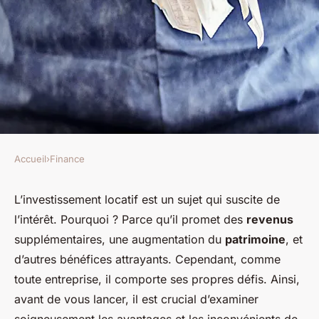
Accueil
›
Finance
FINANCE
les avantages et les
L’investissement locatif est un sujet qui suscite de
l’intérêt. Pourquoi ? Parce qu’il promet des
revenus
inconvénients de
supplémentaires, une augmentation du
patrimoine
, et
l'investissement locatif
d’autres bénéfices attrayants. Cependant, comme
toute entreprise, il comporte ses propres défis. Ainsi,
odette
•
6 novembre 2023
•
6 min de lecture
avant de vous lancer, il est crucial d’examiner